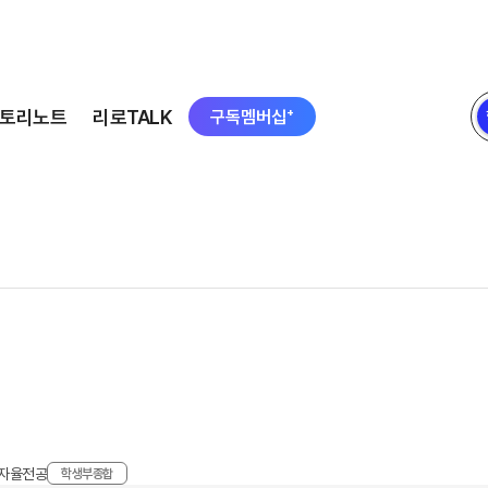
토리노트
리로TALK
구독멤버십⁺
 자율전공
학생부종합