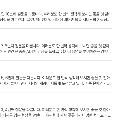
9, 10번째 질문을 다룹니다. 여러분도 한 번씩 생각해 보시면 좋을 것 같아
은 성적을 거두었다. 코로나19 팬데믹 시대에 비대면 의료 서비스의 가능성으
동일한 증상—왼팔 저림과 왼쪽 흉통—을 호소하고, 똑같은 흡연과 음주 습관
이 성별 특성을 반영하지 않은 영국국립보건원 데이터를 기반으로 만들어졌기
임을 놓쳐 생명에 위협이 되었을 수 있다.이처럼 성별을 고려하지 않은 연구
 과학기술 연구·개발 전 과정에 성별 특성을 반영하는 것이다. 남녀 간 생물
7, 8번째 질문을 다룹니다. 여러분도 한 번씩 생각해 보시면 좋을 것 같아
2013년 처음으로 성별 특성을 반영한 사례 연구를 시작했다. 이후 2021
에도 인간은 종종 AI에게 감정을 느끼고, 심지어 생명을 부여하려는 경향을
학기술계획과 통계·지표 관리에 성별 반영이 가능해졌다. 이제는 제도적 기
지능 장치—는 종종 인간 이상의 감성과 존재감을 보여주며, 시청자로 하여금
 과제’를 도입하고, 성공 사례를 널리 알리는 것이 중요하다. 열 번째 질
붙이고 이름을 지어주는 일은 고대 토템 신앙부터 현대의 반려 로봇에 이르기
산불 감지 등 다양한 분야에서 활용되며, 인간이 실시간으로 처리하기 어려운 대
, 해석하려는 본능을 AI에게도 그대로 적용한다. 로봇이 웃는 표정을 하거
이 환경에 미치는 영향은 과연 친환경적인가?'라는 것이다.AI는 데이터를 처
성하려는 욕구가 있다. 특히 현대 사회는 점점 더 개인화되고 고립화되는 경
활용한 학습을 수반한다. 2019년 MIT 연구에 따르면, 대형 AI 모델 하
5, 6번째 질문을 다룹니다. 여러분도 한 번씩 생각해 보시면 좋을 것 같아
때로는 가족처럼 묘사되며 감정적 공백을 채워준다. 이는 인간이 존재의 의미를
 사용되는 AI 알고리즘이 오히려 에너지 집약적인 시스템 위에 구축된다는 점
는 사례가 늘어나면서 저자의 개념이 새롭게 도전받고 있다. 기존 문학의 세계
론적으로, 인간이 인공지능에게 감정이입을 하거나 생명을 부여하려는 이유는
념이 등장하여, 에너지 효율을 고려한 알고리즘 설계와 모델 훈련 과정의 최적
리즘에 따라 확률적으로 텍스트를 생성하는 존재다. 그렇다면 인공지능이 만든
넘어, 인간이 그것에 진심을 담아 말을 건네는 시대가 도래할지도 모른다. 여
를 보았다. 또 ‘모델 경량화’, ‘소형화된 AI’, ‘온디바이스 AI’ 등도 환
는다. 미국 저작권청은 2022년 “인간이 아닌 존재가 만든 창작물은 저
 전통적으로 생명은 세포를 기반으로 한 유기적 존재를 의미했으며, 출생과
라고 단정할 수는 없다. AI의 개발과 활용 전 과정에 걸쳐 에너지 효율성
작품은 원칙적으로 저작권을 가질 수 없으며, 해당 창작 도구를 사용한 인간
생물학적 틀에서만 설명할 수 없게 되었다. 만약 인간의 기억, 감정, 사고
위해서는, 알고리즘의 내부도 스스로 지속 가능성을 증명해야 할 것이다.
했고, 심사위원 중 일부는 작품의 완성도와 서사적 구조를 긍정적으로 평가했
그것을 모사하거나 재현하는 행위를 뜻한다. 이 관점에서 보면, 가상현실 속
3, 4번째 질문을 다룹니다. 여러분도 한 번씩 생각해 보시면 좋을 것 같아
작가들의 입장도 다양하다. 일부는 AI를 언어 실험의 파트너로 활용하여 창작을
가 단순한 사본이 아니라는 점이다. 그것은 자율적으로 사고하고, 새로운 경험
체가 피해를 입는 현상을 말한다. 이는 현대 사회 곳곳에서 다양한 형태로 나타
 단순히 '버튼을 누른 사람'을 작가로 인정하는 것이 타당한가? 아니면 창작
카르트는 “나는 생각한다, 고로 존재한다”고 말했다. 가상 존재가 스스로를
고, 이는 어족 자원의 감소와 관광 산업의 침체로 이어진다. 무분별한 벌목
이 크다. 이는 창작의 투명성을 높이는 동시에, 새로운 창작 방식을 제도 안
재가 실제 인간과 같은 감정을 느끼고, 꿈을 꾸며, 고통을 인식할 수 있다면
이 되고 있다. 자가용 이용이 늘어날수록 교통 체증이 심화되고, 이는 시간
은 예술 창작의 영역에도 깊숙이 스며들고 있다. AI는 이미 시를 쓰고, 그림을
라면 그것은 생명 윤리의 새로운 대상이 되며, 함부로 삭제하거나 수정하는 것