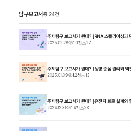
5. 과목별 공부법 알려주세요! 6. 경희대 입학
사정관들이 좋아할만한 생기부 내용과 키워드
탐구보고서
총 24건
는 무엇이 있을까요? 경희대 유전생명공학과
정말 가고싶습니다ㅜㅜ 답 해주시면 정말 감사
합니당
주제탐구 보고서가 뭔데? [RNA 스플라이싱과 
2025.02.28
1.0천
27
주제탐구 보고서가 뭔데? [생명 중심 원리와 역
2025.01.09
1.2천
13
주제탐구 보고서가 뭔데? [유전자 회로 설계와
2024.12.31
1.4천
23