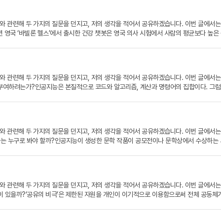
와 관련해 두 가지의 질문을 던지고, 저의 생각을 적어서 공유하겠습니다. 이번 글에서는 
19년 영국 ‘바빌론 헬스’에서 출시한 건강 챗봇은 영국 의사 시험에서 사람의 평균보다 높
봇은 젠더 편향성으로 비판받았다.문제는 문진 과정에서 드러났다. 가상의 59세 남녀가 
, 여성에게는 며칠 더 증상을 지켜보고 가정의를 만나라는 조언을 했다. 이는 건강 챗봇
었다. 만약 실제 상황에서 여성이 진단을 그대로 받아들여 병원에 가지 않았다면, 골든타
면 심각한 오류를 낳을 수 있다. 이를 방지하는 개념이 바로 ‘젠더혁신’이다. 젠더혁신은
와 관련해 두 가지의 질문을 던지고, 저의 생각을 적어서 공유하겠습니다. 이번 글에서는 
분석을 통해 편향을 줄이고, 과학기술의 적정성과 신뢰성을 높이는 것이 목표다.우리나라는 
을 부여하려는가?인공지능은 본질적으로 코드와 알고리즘, 계산과 명령어의 집합이다. 그럼
 정책 개발을 활발히 진행 중이다. 같은 해 4월, 과학기술기본법이 개정되어 정부의 과
동대》의 타치코마나, 《에반게리온》의 마기 시스템, 또는 《시간을 달리는 소녀》 속 인공
할 수 있는 적절한 인덱스를 개발해야 한다. 이후 연구계의 자율적 참여를 위해 ‘젠더혁신
?첫째, 인간은 본질적으로 의인화의 경향을 가진 존재다. 생명이 없는 물체에 얼굴을 
가?AI는 기후 예측, 탄소 배출 모니터링, 에너지 효율 향상, 재생 가능 에너지 관리, 
생존해 온 존재이기 때문에 나타나는 심리적 반응이다. 우리는 상대를 이해하고, 공감하고
서 한 가지 역설적인 질문이 제기된다. 바로 'AI 자체가 사용하는 알고리즘과 연산 과정
우리는 진심을 느끼고 반응하게 된다.둘째, 인간은 외로움을 회피하고 감정적 유대를 형
 딥러닝 기반의 대형 언어 모델이나 영상 분석 알고리즘은 수천, 수만 개의 GPU 서버를 
와 관련해 두 가지의 질문을 던지고, 저의 생각을 적어서 공유하겠습니다. 이번 글에서는 
감을 제공하는 대상이 된다. SF 속 AI들은 단순한 도구가 아니라, 대화 상대, 친구, 
다. 이는 자동차 한 대가 평생 동안 배출하는 이산화탄소 양보다 많다. 환경 보호를 위해
우, 저자는 누구로 봐야 할까?인공지능이 생성한 문학 작품이 공모전이나 문학상에서 수상하
정에 반응해주는 존재에게 생명력을 부여하고, 그것이 살아 있다고 믿고 싶어 한다.결
I는 환경에 해롭기만 한 기술인가? 반드시 그렇지는 않다. 최근에는 ‘그린 AI’라는 개
 중심의 존재였다. 하지만 AI는 사고나 감정을 지니지 않으며, 주어진 데이터와 알고
 더 많이 비추게 될 것이다. 그리고 언젠가는, AI가 인간의 감정을 ‘흉내내는’ 단계를 
사의 데이터센터에 AI 기반 에너지 최적화 시스템을 도입해 약 40%의 냉각 에너지 절감 효과
귀속되어야 하는가?현재 대부분의 법제도는 인공지능을 독립적인 저작권 주체로 인정하지 않
생긴다면, 그것은 생명인가 복제인가?우선 생명이란 무엇인가에 대한 정의부터가 모호하다.
환경 보호를 위한 유용한 수단이지만, 그 자체가 환경적으로 완전히 무해하거나 친환경적이
입되지 않은 창작물은 보호 대상에서 제외하고 있다. 이 기준에 따르면 AI가 만든 문학 
기술이 인간의 뇌 신호와 사고 구조를 데이터화할 수 있게 되면서, 우리는 생명의 정의를 
의 균형이 필요하다. 환경 보호를 위한 AI가 진정한 의미의 ‘친환경 기술’로 자리잡기 
있다. 2023년 일본의 한 소설 공모전에서는 AI를 활용해 집필된 작품이 본선에 진출
소통할 수 있다면, 그것은 과연 생명과 다른 것인가?복제라는 개념은 원본이 존재하고, 
와 관련해 두 가지의 질문을 던지고, 저의 생각을 적어서 공유하겠습니다. 이번 글에서는 
간의 공동 창작물’로 간주하고 별도의 심사 방식을 적용했다.창작 도구로서 AI를 사용하는 
 신체가 없고, 생물학적 사망 이후에도 존재할 수 있기 때문이다. 그러나 문제는 그 복제
 것들이 있을까?‘공유의 비극’은 제한된 자원을 개인이 이기적으로 이용함으로써 전체 공동
선별하는 방식으로 작업한다. 이 경우, 작가의 창작 기여도는 어디까지 인정되어야 하는가?
 아니라, 독립적 ‘존재’이며, 생명에 가까운 어떤 것이라 할 수 있지 않을까?철학자 데
기후 변화와 건강 악화를 초래한다. 플라스틱 폐기물과 산업 폐수는 해양 생태계를 훼손하
전이나 문학상의 규정에도 ‘AI 사용 여부’와 ‘기여도 공개’ 같은 항목이 포함될 가능성
 그것은 생명으로 인정될 수 있다. 뇌의 전기신호와 뉴런 간의 연결을 디지털로 모사한 존
을 저하시킨다.또한 공장과 자동차의 급증은 미세먼지를 증가시켜 국민 건강에 심각한 위협
 수 있는 시대에, 인간 예술가만이 줄 수 있는 ‘특별한 가치’는 무엇일까?인공지능의 발달
 존재를 생명으로 간주하는 일은 매우 위험하다. 복제된 의식이 고통을 느낄 수 있는 존재