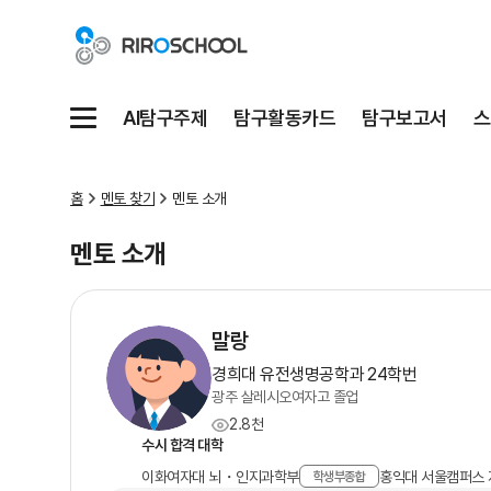
AI탐구주제
탐구활동카드
탐구보고서
스
메뉴
홈
멘토 찾기
멘토 소개
멘토 소개
말랑
경희대 유전생명공학과 24학번
광주 살레시오여자고 졸업
2.8천
수시 합격 대학
이화여자대 뇌・인지과학부
홍익대 서울캠퍼스
학생부종합