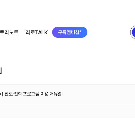
토리노트
리로TALK
구독멤버십⁺
십
+] 진로·진학 프로그램 이용 매뉴얼