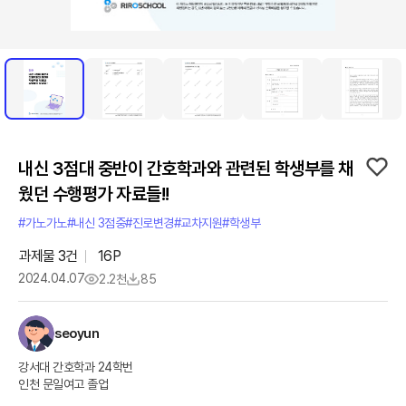
내신 3점대 중반이 간호학과와 관련된 학생부를 채
웠던 수행평가 자료들!!
#가노가노
#내신 3점중
#진로변경
#교차지원
#학생부
과제물
3
건
16
P
2024.04.07
2.2천
85
seoyun
강서대 간호학과 24학번
인천 문일여고 졸업