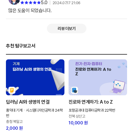
5.0
2024.07.17 21:06
많은 도움이 되었습니다.
리뷰 더보기
추천 탐구보고서
딥러닝 AI와 생명의 연결
진로와 연계하기: A to Z
홍익대 기계ㆍ시스템디자인공학과 24학
포항공과대 컴퓨터공학과 22학번
번
전북 상산고
충청 북일고
10,000 원
2,000 원