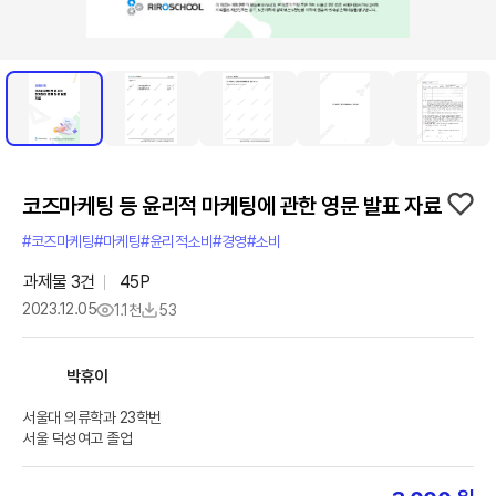
코즈마케팅 등 윤리적 마케팅에 관한 영문 발표 자료
#코즈마케팅
#마케팅
#윤리적소비
#경영
#소비
과제물
3
건
45
P
2023.12.05
1.1천
53
박휴이
서울대 의류학과 23학번
서울 덕성여고 졸업