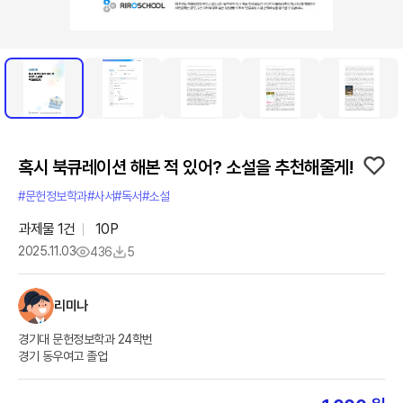
혹시 북큐레이션 해본 적 있어? 소설을 추천해줄게!
#문헌정보학과
#사서
#독서
#소설
과제물
1
건
10
P
2025.11.03
436
5
리미나
경기대 문헌정보학과 24학번
경기 동우여고 졸업