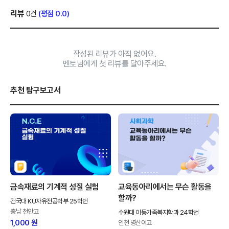
리뷰
0건
(평점 0.0)
작성된 리뷰가 아직 없어요.
멘토님에게 첫 리뷰를 달아주세요.
추천 탐구보고서
금속재료의 기계적 성질 실험
교육동아리에서는 무슨 활동을
할까?
건국대 KU자유전공학부 25학번
충남 천안고
수원대 아동가족복지학과 24학번
1,000 원
인천 명신여고