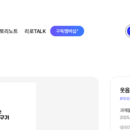
토리노트
리로TALK
구독멤버십⁺
웃음
#의대
과제
2025.
50