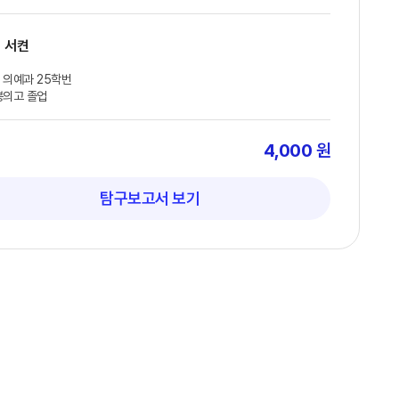
서켠
 의예과 25학번
봉의고 졸업
4,000
원
탐구보고서 보기